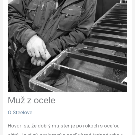
Muž z ocele
O Steelove
Hovorí sa, že dobrý majster je po rokoch s oceľou
zžitý. Je silný, nezlomný a oceľ už má jednoducho v