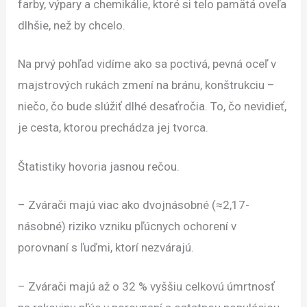
farby, výpary a chemikálie, ktoré si telo pamätá oveľa
dlhšie, než by chcelo.
Na prvý pohľad vidíme ako sa poctivá, pevná oceľ v
majstrových rukách zmení na bránu, konštrukciu –
niečo, čo bude slúžiť dlhé desaťročia. To, čo nevidieť,
je cesta, ktorou prechádza jej tvorca.
Štatistiky hovoria jasnou rečou.
– Zvárači majú viac ako dvojnásobné (≈2,17-
násobné) riziko vzniku pľúcnych ochorení v
porovnaní s ľuďmi, ktorí nezvárajú.
– Zvárači majú až o 32 % vyššiu celkovú úmrtnosť