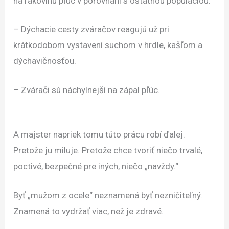
na rakovinu pľúc v porovnaní s ostatnou populáciou.
– Dýchacie cesty zváračov reagujú už pri
krátkodobom vystavení suchom v hrdle, kašľom a
dýchavičnosťou.
– Zvárači sú náchylnejší na zápal pľúc.
A majster napriek tomu túto prácu robí ďalej.
Pretože ju miluje. Pretože chce tvoriť niečo trvalé,
poctivé, bezpečné pre iných, niečo „navždy.“
Byť „mužom z ocele“ neznamená byť nezničiteľný.
Znamená to vydržať viac, než je zdravé.